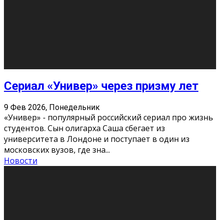
Этот год будет богат на фильмы разного жанра. Вот
некоторые из премьер в последовательности дат
выхода: Первая из них – драма «Грозовой перевал»
(16+). Выйде
...
Новости
Еще
Август 2026
Пн
Вт
Ср
Чт
Пт
Сб
Вс
1
2
3
4
5
6
7
8
9
10
11
12
13
14
15
16
17
18
19
20
21
22
23
24
25
26
27
28
29
30
31
« Июн
Найти на сайте: