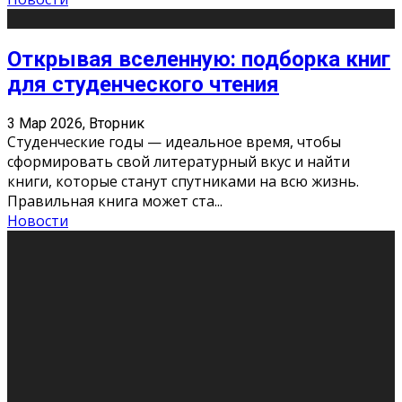
Открывая вселенную: подборка книг
для студенческого чтения
3 Мар 2026, Вторник
Студенческие годы — идеальное время, чтобы
сформировать свой литературный вкус и найти
книги, которые станут спутниками на всю жизнь.
Правильная книга может ста
...
Новости
Профессии будущего
11 Фев 2026, Среда
Мир меняется очень быстро. Что вчера казалось чем-
то невероятным, завтра окажется реальностью.
Роботы заменяют профессии людей, искусственный
интеллект пишет те
...