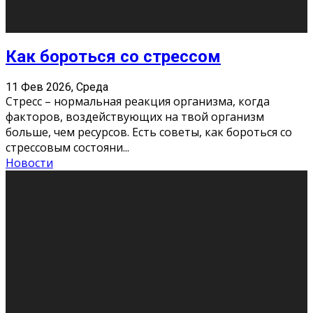
Хорошо, что о дате экзам
...
Новости
Подведены итоги Республиканского
конкурса «Моя семейная реликвия»,
приуроченного к Году села в
Республике Коми