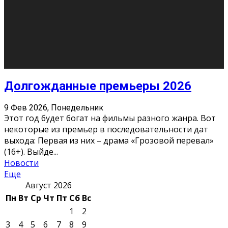
О нас
Контакты
Редакция
Архив
Реклама
Блог
Тело в дело
«Местные»
«Молодежь Коми»
Молодёжный медиацентр Verbum © 2015-2024