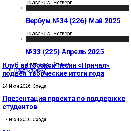
14 Авг 2025, Четверг
Вербум №34 (226) Май 2025
14 Авг 2025, Четверг
№33 (225) Апрель 2025
Клуб авторской песни «Причал»
4 Апр 2025, Пятница
Подать заявку
подвел творческие итоги года
24 Июн 2026, Среда
Презентация проекта по поддержке
студентов
17 Июн 2026, Среда