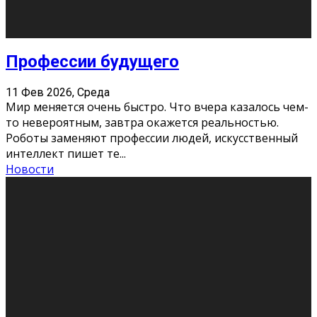
Новости
Как бороться со стрессом
11 Фев 2026, Среда
Стресс – нормальная реакция организма, когда
факторов, воздействующих на твой организм
больше, чем ресурсов. Есть советы, как бороться со
стрессовым состояни
...
Новости
Как подготовиться к экзаменам без
паники
11 Фев 2026, Среда
Все студенты в университете сталкиваются со
стрессом и бессонными ночами. Чем ближе дедлайн,
тем больше трясутся коленки с каждым днем.