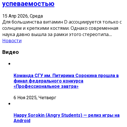
успеваемостью
15 Апр 2026, Среда
Для большинства витамин D ассоциируется только с
солнцем и крепкими костями. Однако современная
наука давно вышла за рамки этого стереотипа.
...
Новости
Видео
Команда СГУ им. Питирима Сорокина прошла в
финал федерального конкурса
«Профессиональное завтра»
6 Ноя 2025, Четверг
Happy Sorokin (Angry Students) — релиз игры на
Android