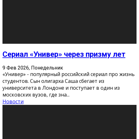
Этот год будет богат на фильмы разного жанра. Вот
некоторые из премьер в последовательности дат
выхода: Первая из них – драма «Грозовой перевал»
(16+). Выйде
...
Новости
Еще
Август 2026
Пн
Вт
Ср
Чт
Пт
Сб
Вс
1
2
3
4
5
6
7
8
9
10
11
12
13
14
15
16
17
18
19
20
21
22
23
24
25
26
27
28
29
30
31
« Июн
Найти на сайте: