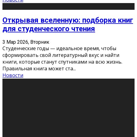
Открывая вселенную: подборка книг
для студенческого чтения
3 Мар 2026, Вторник
Студенческие годы — идеальное время, чтобы
сформировать свой литературный вкус и найти
книги, которые станут спутниками на всю жизнь.
Правильная книга может ста
...
Новости
Профессии будущего
11 Фев 2026, Среда
Мир меняется очень быстро. Что вчера казалось чем-
то невероятным, завтра окажется реальностью.
Роботы заменяют профессии людей, искусственный
интеллект пишет те
...