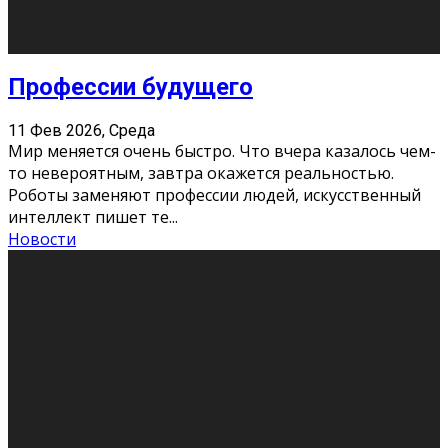
Новости
Как бороться со стрессом
11 Фев 2026, Среда
Стресс – нормальная реакция организма, когда
факторов, воздействующих на твой организм
больше, чем ресурсов. Есть советы, как бороться со
стрессовым состояни
...
Новости
Как подготовиться к экзаменам без
паники
11 Фев 2026, Среда
Все студенты в университете сталкиваются со
стрессом и бессонными ночами. Чем ближе дедлайн,
тем больше трясутся коленки с каждым днем.