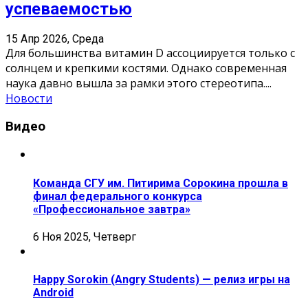
успеваемостью
15 Апр 2026, Среда
Для большинства витамин D ассоциируется только с
солнцем и крепкими костями. Однако современная
наука давно вышла за рамки этого стереотипа.
...
Новости
Видео
Команда СГУ им. Питирима Сорокина прошла в
финал федерального конкурса
«Профессиональное завтра»
6 Ноя 2025, Четверг
Happy Sorokin (Angry Students) — релиз игры на
Android