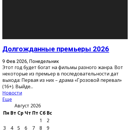
О нас
Контакты
Редакция
Архив
Реклама
Блог
Тело в дело
«Местные»
«Молодежь Коми»
Молодёжный медиацентр Verbum © 2015-2024