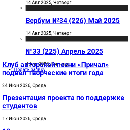
14 Авг 2025, Четверг
Вербум №34 (226) Май 2025
14 Авг 2025, Четверг
№33 (225) Апрель 2025
Клуб авторской песни «Причал»
4 Апр 2025, Пятница
Подать заявку
подвел творческие итоги года
24 Июн 2026, Среда
Презентация проекта по поддержке
студентов
17 Июн 2026, Среда