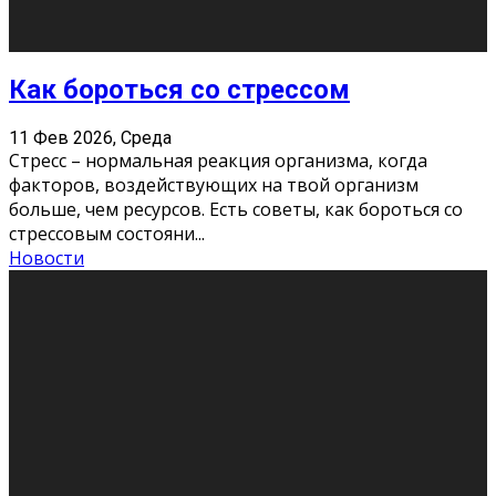
Хорошо, что о дате экзам
...
Новости
Подведены итоги Республиканского
конкурса «Моя семейная реликвия»,
приуроченного к Году села в
Республике Коми