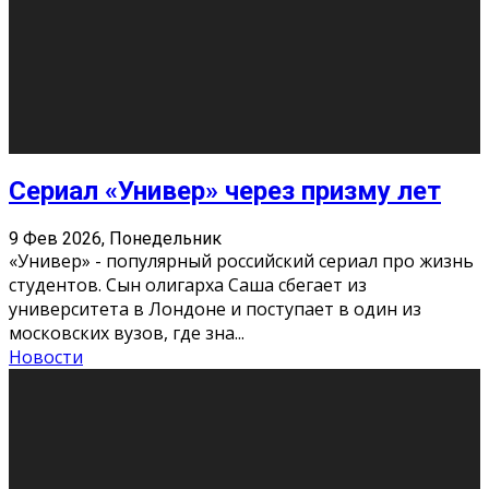
Долгожданные премьеры 2026
9 Фев 2026, Понедельник
Этот год будет богат на фильмы разного жанра. Вот
некоторые из премьер в последовательности дат
выхода: Первая из них – драма «Грозовой перевал»
(16+). Выйде
...
Новости
Еще
Август 2026
Пн
Вт
Ср
Чт
Пт
Сб
Вс
1
2
3
4
5
6
7
8
9