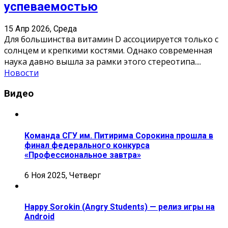
успеваемостью
15 Апр 2026, Среда
Для большинства витамин D ассоциируется только с
солнцем и крепкими костями. Однако современная
наука давно вышла за рамки этого стереотипа.
...
Новости
Видео
Команда СГУ им. Питирима Сорокина прошла в
финал федерального конкурса
«Профессиональное завтра»
6 Ноя 2025, Четверг
Happy Sorokin (Angry Students) — релиз игры на
Android