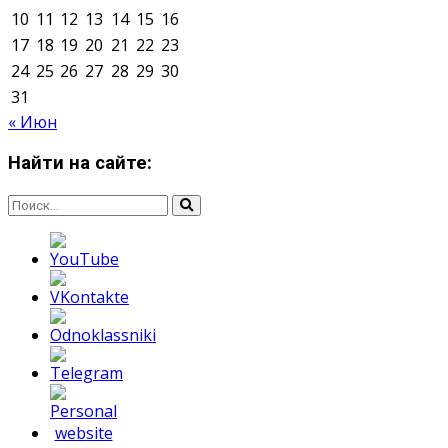
О нас
Контакты
Редакция
Архив
Реклама
Блог
Тело в дело
«Местные»
«Молодежь Коми»
Молодёжный медиацентр Verbum © 2015-2024
Мнение авторов может не совпадать с позицией
редакции.