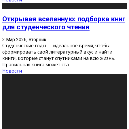
Открывая вселенную: подборка книг
для студенческого чтения
3 Мар 2026, Вторник
Студенческие годы — идеальное время, чтобы
сформировать свой литературный вкус и найти
книги, которые станут спутниками на всю жизнь.
Правильная книга может ста
...
Новости
Профессии будущего
11 Фев 2026, Среда
Мир меняется очень быстро. Что вчера казалось чем-
то невероятным, завтра окажется реальностью.
Роботы заменяют профессии людей, искусственный
интеллект пишет те
...