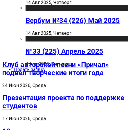
14 Авг 2025, Четверг
Вербум №34 (226) Май 2025
14 Авг 2025, Четверг
№33 (225) Апрель 2025
Клуб авторской песни «Причал»
4 Апр 2025, Пятница
Подать заявку
подвел творческие итоги года
24 Июн 2026, Среда
Презентация проекта по поддержке
студентов
17 Июн 2026, Среда