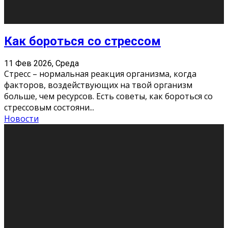
Как подготовиться к экзаменам без
паники
11 Фев 2026, Среда
Все студенты в университете сталкиваются со
стрессом и бессонными ночами. Чем ближе дедлайн,
тем больше трясутся коленки с каждым днем.
Хорошо, что о дате экзам
...
Новости