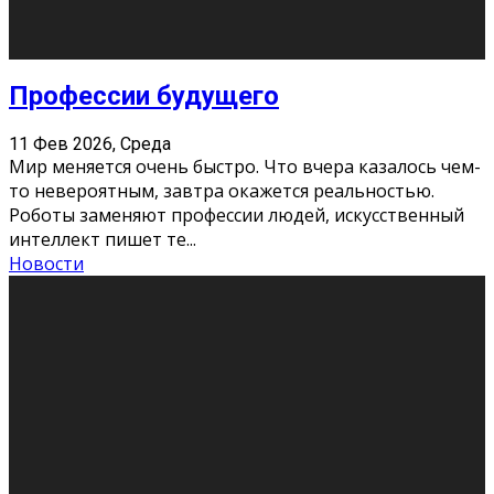
Новости
Как бороться со стрессом
11 Фев 2026, Среда
Стресс – нормальная реакция организма, когда
факторов, воздействующих на твой организм
больше, чем ресурсов. Есть советы, как бороться со
стрессовым состояни
...
Новости
Как подготовиться к экзаменам без
паники
11 Фев 2026, Среда
Все студенты в университете сталкиваются со
стрессом и бессонными ночами. Чем ближе дедлайн,
тем больше трясутся коленки с каждым днем.