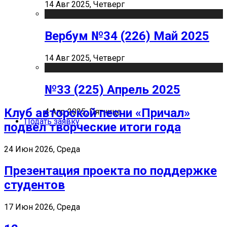
14 Авг 2025, Четверг
Вербум №34 (226) Май 2025
14 Авг 2025, Четверг
№33 (225) Апрель 2025
Клуб авторской песни «Причал»
4 Апр 2025, Пятница
Подать заявку
подвел творческие итоги года
24 Июн 2026, Среда
Презентация проекта по поддержке
студентов
17 Июн 2026, Среда