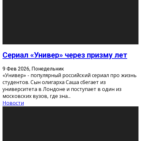
Этот год будет богат на фильмы разного жанра. Вот
некоторые из премьер в последовательности дат
выхода: Первая из них – драма «Грозовой перевал»
(16+). Выйде
...
Новости
Еще
Август 2026
Пн
Вт
Ср
Чт
Пт
Сб
Вс
1
2
3
4
5
6
7
8
9
10
11
12
13
14
15
16
17
18
19
20
21
22
23
24
25
26
27
28
29
30
31
« Июн
Найти на сайте: