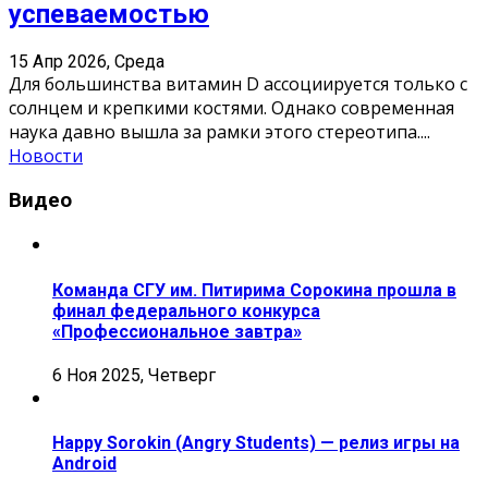
успеваемостью
15 Апр 2026, Среда
Для большинства витамин D ассоциируется только с
солнцем и крепкими костями. Однако современная
наука давно вышла за рамки этого стереотипа.
...
Новости
Видео
Команда СГУ им. Питирима Сорокина прошла в
финал федерального конкурса
«Профессиональное завтра»
6 Ноя 2025, Четверг
Happy Sorokin (Angry Students) — релиз игры на
Android