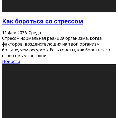
Хорошо, что о дате экзам
...
Новости
Подведены итоги Республиканского
конкурса «Моя семейная реликвия»,
приуроченного к Году села в
Республике Коми