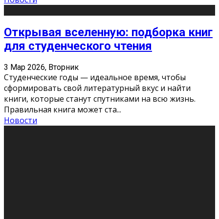
Открывая вселенную: подборка книг
для студенческого чтения
3 Мар 2026, Вторник
Студенческие годы — идеальное время, чтобы
сформировать свой литературный вкус и найти
книги, которые станут спутниками на всю жизнь.
Правильная книга может ста
...
Новости
Профессии будущего
11 Фев 2026, Среда
Мир меняется очень быстро. Что вчера казалось чем-
то невероятным, завтра окажется реальностью.
Роботы заменяют профессии людей, искусственный
интеллект пишет те
...