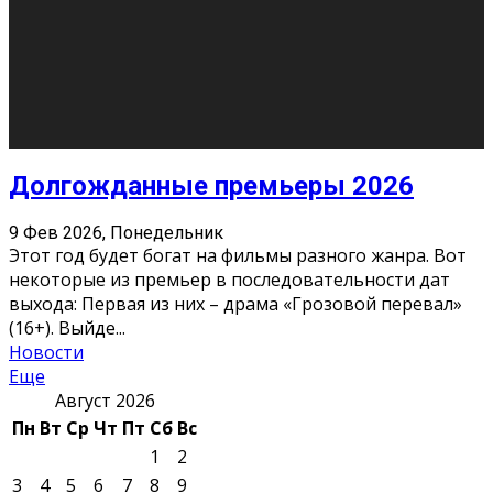
О нас
Контакты
Редакция
Архив
Реклама
Блог
Тело в дело
«Местные»
«Молодежь Коми»
Молодёжный медиацентр Verbum © 2015-2024