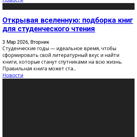
Открывая вселенную: подборка книг
для студенческого чтения
3 Мар 2026, Вторник
Студенческие годы — идеальное время, чтобы
сформировать свой литературный вкус и найти
книги, которые станут спутниками на всю жизнь.
Правильная книга может ста
...
Новости
Профессии будущего
11 Фев 2026, Среда
Мир меняется очень быстро. Что вчера казалось чем-
то невероятным, завтра окажется реальностью.
Роботы заменяют профессии людей, искусственный
интеллект пишет те
...