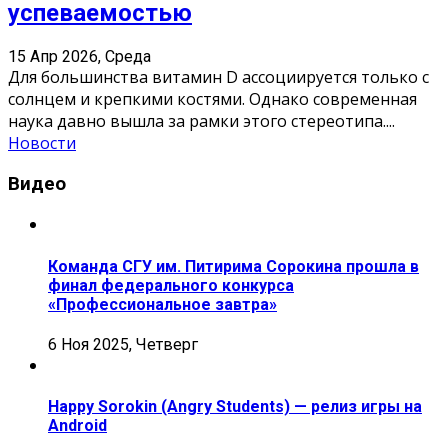
успеваемостью
15 Апр 2026, Среда
Для большинства витамин D ассоциируется только с
солнцем и крепкими костями. Однако современная
наука давно вышла за рамки этого стереотипа.
...
Новости
Видео
Команда СГУ им. Питирима Сорокина прошла в
финал федерального конкурса
«Профессиональное завтра»
6 Ноя 2025, Четверг
Happy Sorokin (Angry Students) — релиз игры на
Android