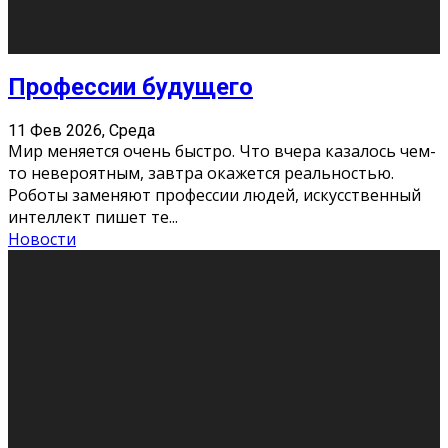
Новости
Как бороться со стрессом
11 Фев 2026, Среда
Стресс – нормальная реакция организма, когда
факторов, воздействующих на твой организм
больше, чем ресурсов. Есть советы, как бороться со
стрессовым состояни
...
Новости
Как подготовиться к экзаменам без
паники
11 Фев 2026, Среда
Все студенты в университете сталкиваются со
стрессом и бессонными ночами. Чем ближе дедлайн,
тем больше трясутся коленки с каждым днем.