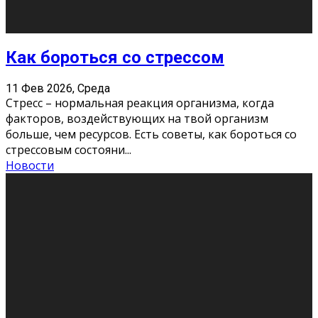
Хорошо, что о дате экзам
...
Новости
Подведены итоги Республиканского
конкурса «Моя семейная реликвия»,
приуроченного к Году села в
Республике Коми