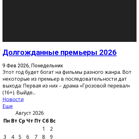
О нас
Контакты
Редакция
Архив
Реклама
Блог
Тело в дело
«Местные»
«Молодежь Коми»
Молодёжный медиацентр Verbum © 2015-2024