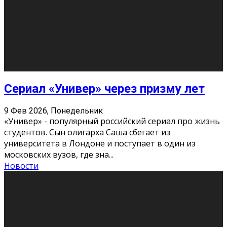
Этот год будет богат на фильмы разного жанра. Вот
некоторые из премьер в последовательности дат
выхода: Первая из них – драма «Грозовой перевал»
(16+). Выйде
...
Новости
Еще
Август 2026
Пн
Вт
Ср
Чт
Пт
Сб
Вс
1
2
3
4
5
6
7
8
9
10
11
12
13
14
15
16
17
18
19
20
21
22
23
24
25
26
27
28
29
30
31
« Июн
Найти на сайте: