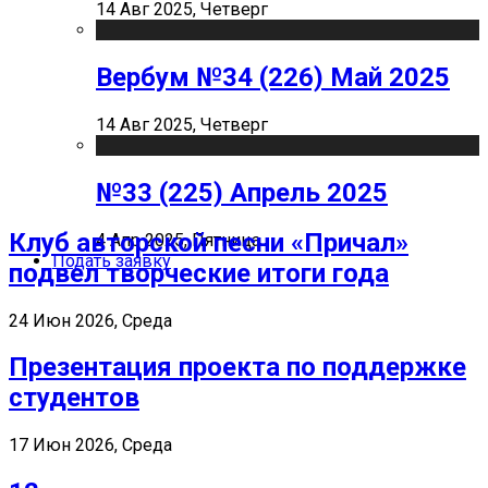
14 Авг 2025, Четверг
Вербум №34 (226) Май 2025
14 Авг 2025, Четверг
№33 (225) Апрель 2025
Клуб авторской песни «Причал»
4 Апр 2025, Пятница
Подать заявку
подвел творческие итоги года
24 Июн 2026, Среда
Презентация проекта по поддержке
студентов
17 Июн 2026, Среда