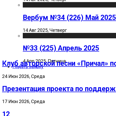
Вербум №34 (226) Май 2025
14 Авг 2025, Четверг
№33 (225) Апрель 2025
4 Апр 2025, Пятница
Клуб авторской песни «Причал» п
Подать заявку
24 Июн 2026, Среда
Презентация проекта по поддерж
17 Июн 2026, Среда
12