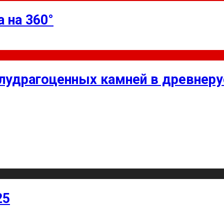
 на 360°
олудрагоценных камней в древнер
25