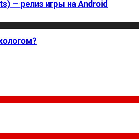
ts) — релиз игры на Android
хологом?