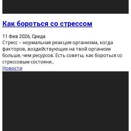
Как подготовиться к экзаменам без
паники
11 Фев 2026, Среда
Все студенты в университете сталкиваются со
стрессом и бессонными ночами. Чем ближе дедлайн,
тем больше трясутся коленки с каждым днем.
Хорошо, что о дате экзам
...
Новости