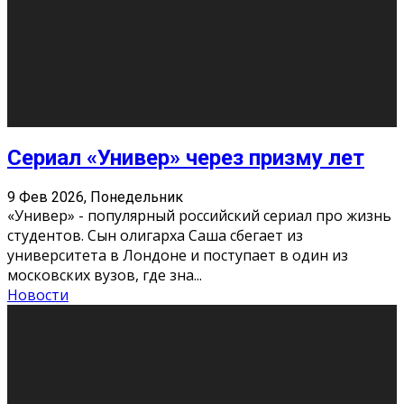
Долгожданные премьеры 2026
9 Фев 2026, Понедельник
Этот год будет богат на фильмы разного жанра. Вот
некоторые из премьер в последовательности дат
выхода: Первая из них – драма «Грозовой перевал»
(16+). Выйде
...
Новости
Еще
Август 2026
Пн
Вт
Ср
Чт
Пт
Сб
Вс
1
2
3
4
5
6
7
8
9