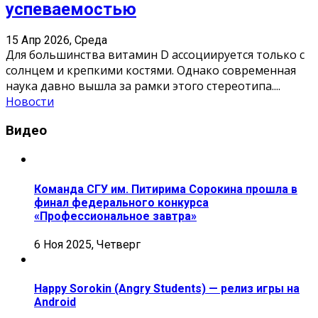
успеваемостью
15 Апр 2026, Среда
Для большинства витамин D ассоциируется только с
солнцем и крепкими костями. Однако современная
наука давно вышла за рамки этого стереотипа.
...
Новости
Видео
Команда СГУ им. Питирима Сорокина прошла в
финал федерального конкурса
«Профессиональное завтра»
6 Ноя 2025, Четверг
Happy Sorokin (Angry Students) — релиз игры на
Android