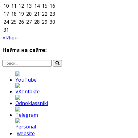
О нас
Контакты
Редакция
Архив
Реклама
Блог
Тело в дело
«Местные»
«Молодежь Коми»
Молодёжный медиацентр Verbum © 2015-2024
Мнение авторов может не совпадать с позицией
редакции.