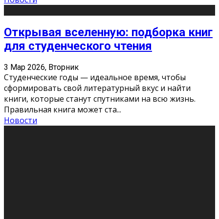
Открывая вселенную: подборка книг
для студенческого чтения
3 Мар 2026, Вторник
Студенческие годы — идеальное время, чтобы
сформировать свой литературный вкус и найти
книги, которые станут спутниками на всю жизнь.
Правильная книга может ста
...
Новости
Профессии будущего
11 Фев 2026, Среда
Мир меняется очень быстро. Что вчера казалось чем-
то невероятным, завтра окажется реальностью.
Роботы заменяют профессии людей, искусственный
интеллект пишет те
...