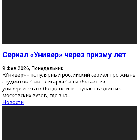
О нас
Контакты
Редакция
Архив
Реклама
Блог
Тело в дело
«Местные»
«Молодежь Коми»
Молодёжный медиацентр Verbum © 2015-2024
Мнение авторов может не совпадать с позицией
редакции.