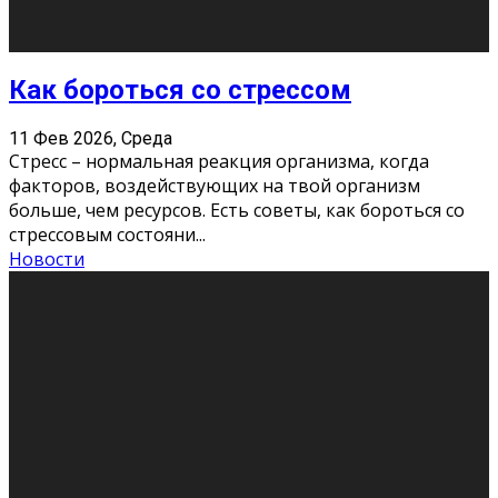
Хорошо, что о дате экзам
...
Новости
Подведены итоги Республиканского
конкурса «Моя семейная реликвия»,
приуроченного к Году села в
Республике Коми
11 Фев 2026, Среда
Конкурс научных работ среди учащихся
общеобразовательных организаций, учреждений
дополнительного образования, студентов
образовательных организаций среднего про
...
Новости
Сериал «Универ» через призму лет
9 Фев 2026, Понедельник