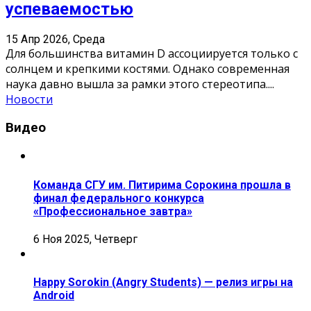
успеваемостью
15 Апр 2026, Среда
Для большинства витамин D ассоциируется только с
солнцем и крепкими костями. Однако современная
наука давно вышла за рамки этого стереотипа.
...
Новости
Видео
Команда СГУ им. Питирима Сорокина прошла в
финал федерального конкурса
«Профессиональное завтра»
6 Ноя 2025, Четверг
Happy Sorokin (Angry Students) — релиз игры на
Android