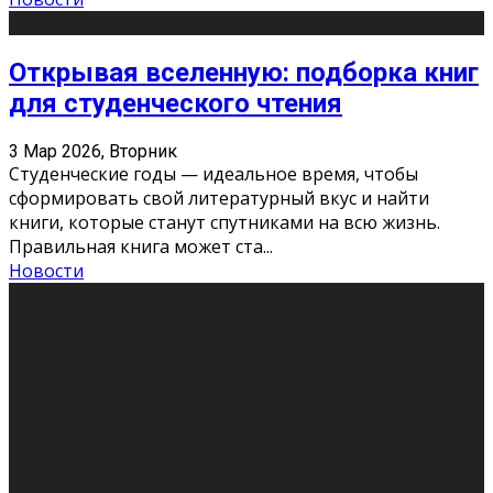
Открывая вселенную: подборка книг
для студенческого чтения
3 Мар 2026, Вторник
Студенческие годы — идеальное время, чтобы
сформировать свой литературный вкус и найти
книги, которые станут спутниками на всю жизнь.
Правильная книга может ста
...
Новости
Профессии будущего
11 Фев 2026, Среда
Мир меняется очень быстро. Что вчера казалось чем-
то невероятным, завтра окажется реальностью.
Роботы заменяют профессии людей, искусственный
интеллект пишет те
...