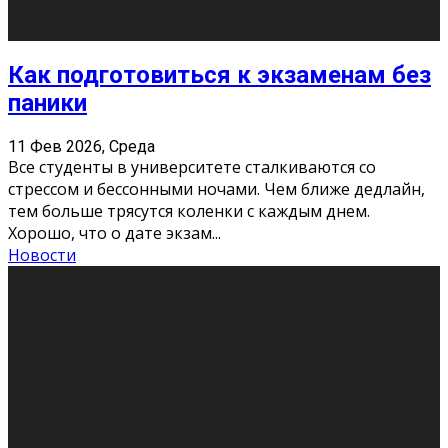
«Универ» - популярный российский сериал про жизнь
студентов. Сын олигарха Саша сбегает из
университета в Лондоне и поступает в один из
московских вузов, где зна
...
Новости
Долгожданные премьеры 2026
9 Фев 2026, Понедельник
Этот год будет богат на фильмы разного жанра. Вот
некоторые из премьер в последовательности дат
выхода: Первая из них – драма «Грозовой перевал»
(16+). Выйде
...
Новости
Еще
Август 2026
Пн
Вт
Ср
Чт
Пт
Сб
Вс
1
2
3
4
5
6
7
8
9