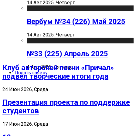
14 Авг 2025, Четверг
Вербум №34 (226) Май 2025
14 Авг 2025, Четверг
№33 (225) Апрель 2025
Клуб авторской песни «Причал»
4 Апр 2025, Пятница
Подать заявку
подвел творческие итоги года
24 Июн 2026, Среда
Презентация проекта по поддержке
студентов
17 Июн 2026, Среда