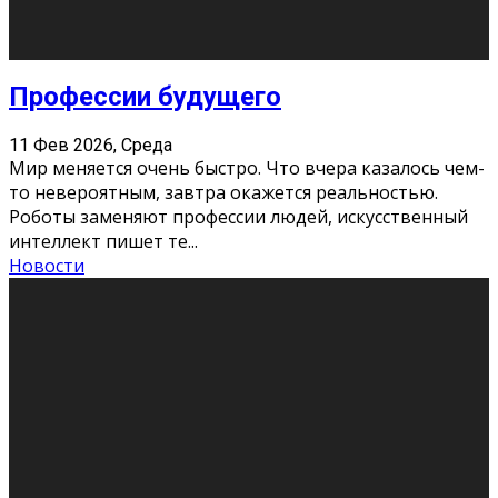
Новости
Как бороться со стрессом
11 Фев 2026, Среда
Стресс – нормальная реакция организма, когда
факторов, воздействующих на твой организм
больше, чем ресурсов. Есть советы, как бороться со
стрессовым состояни
...
Новости
Как подготовиться к экзаменам без
паники
11 Фев 2026, Среда
Все студенты в университете сталкиваются со
стрессом и бессонными ночами. Чем ближе дедлайн,
тем больше трясутся коленки с каждым днем.